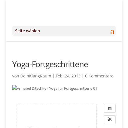
+49 (0)151 14951294
kontakt@DeinKlangRaum.de
Seite wählen
Yoga-Fortgeschrittene
von
DeinKlangRaum
|
Feb. 24, 2013
|
0 Kommentare