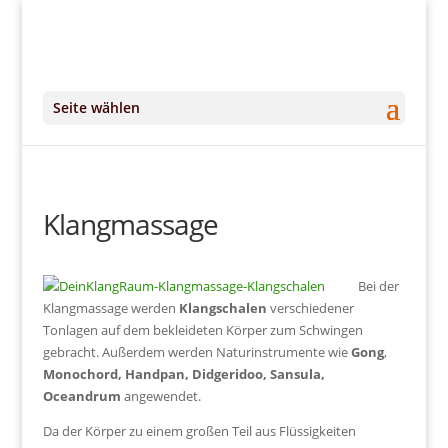
+49 (0)151 14951294
kontakt@DeinKlangRaum.de
Seite wählen
Klangmassage
Bei der
Klangmassage werden
Klangschalen
verschiedener
Tonlagen auf dem bekleideten Körper zum Schwingen
gebracht. Außerdem werden Naturinstrumente wie
Gong
,
Monochord, Handpan, Didgeridoo, Sansula,
Oceandrum
angewendet.
Da der Körper zu einem großen Teil aus Flüssigkeiten