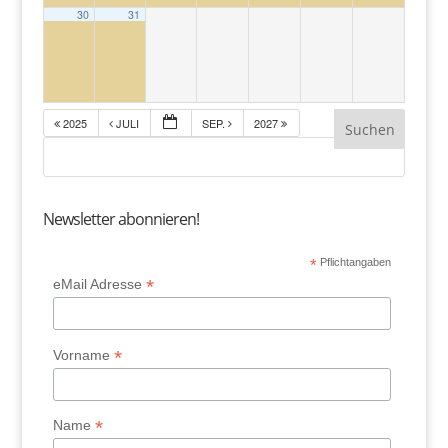
30
31
2025
JULI
SEP.
2027
Newsletter abonnieren!
*
Pflichtangaben
*
eMail Adresse
*
Vorname
*
Name