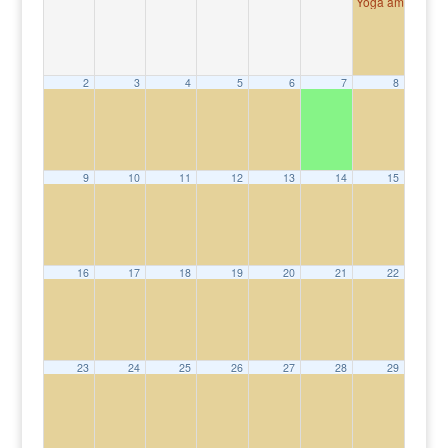
Yoga am Agath
2
3
4
5
6
7
8
9
10
11
12
13
14
15
16
17
18
19
20
21
22
23
24
25
26
27
28
29