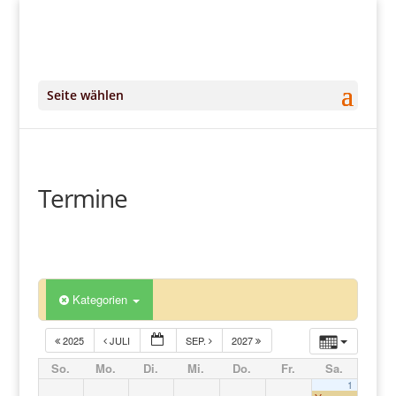
+49 (0)151 14951294
kontakt@DeinKlangRaum.de
Seite wählen
Termine
Kategorien
2025
JULI
SEP.
2027
So.
Mo.
Di.
Mi.
Do.
Fr.
Sa.
1