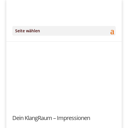
+49 (0)151 14951294
kontakt@DeinKlangRaum.de
Seite wählen
Bilder-Galerie
Dein KlangRaum - Impressionen
Dein KlangRaum – Impressionen