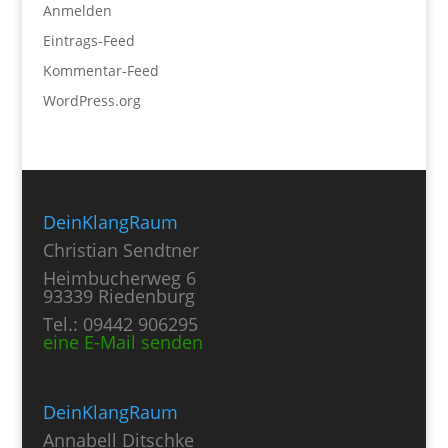
Anmelden
Eintrags-Feed
Kommentar-Feed
WordPress.org
DeinKlangRaum
Christian Sendtner
Heimbucherweg 6
93339 Riedenburg
Tel.: 09442 906295
eine E-Mail senden
DeinKlangRaum
Annabell Ditschke