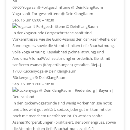
Mi.
09:00
Yoga sanft-Fortgeschrittene
@ DeinKlangRaum
Yoga sanft-Fortgeschrittene
@ DeinKlangRaum
Sep. 16 um 09:00 – 10:30
In der Yogastunde Fortgeschrittene-sanft sind
Vorkenntnisse, wie die Gund-Asanas der Rishikesh-Reihe, der
Sonnengruss, sowie die Atemtechniken tiefe Bauchatmung,
volle Yoga Atmung, Kapalabhati (Schnellatmung) und
Anuloma Viloma(Wechselatmung) erforderlich. Sie ist mit
sanfteren Asanas (Körperübungen) gestaltet. Die[...]
17:00
Rückenyoga
@ DeinKlangRaum
Rückenyoga
@ DeinKlangRaum
Sep. 16 um 17:00 – 18:30
In der Rückenyogastunde sind wenig Vorkenntnisse nötig
und alles wird gut erklärt, sodass jeder gut mitkommt der
noch mit manchem unerfahren ist. Es werden sanfte
Asanas(Körperübungen) praktiziert, der Sonnengruss, sowie
die Atemtechniken tiefe Bauchatmung, volle[...]