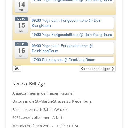
14
Mo.
SEP.
09:00
Yoga sanft-Fortgeschrittene
@ Dein
15
KlangRaum
Di.
19:00
Yoga-Fortgeschrittene
@ Dein KlangRaum
SEP.
09:00
Yoga sanft-Fortgeschrittene
@
16
DeinKlangRaum
Mi.
17:00
Rückenyoga
@ DeinKlangRaum
Kalender anzeigen
Neueste Beiträge
Angekommen in den neuen Räumen
Umzug in die St.-Martin-Strasse 25, Riedenburg
Basenfasten nach Sabine Wacker
2024 …wertvolle innere Arbeit
Weihnachtsferien vom 23.12.23-7.01.24