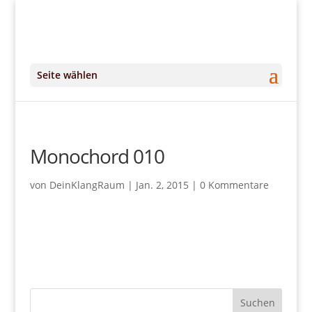
+49 (0)151 14951294
kontakt@DeinKlangRaum.de
Seite wählen
Monochord 010
von
DeinKlangRaum
|
Jan. 2, 2015
|
0 Kommentare