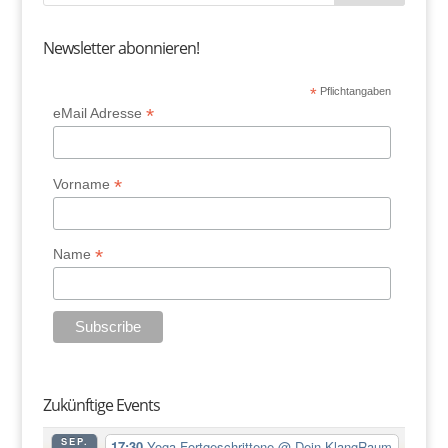
Newsletter abonnieren!
*
Pflichtangaben
*
eMail Adresse
*
Vorname
*
Name
Zukünftige Events
SEP.
17:30
Yoga-Fortgeschrittene
@ Dein KlangRaum