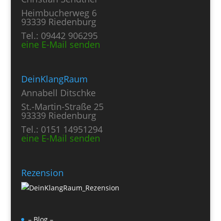
Heimbucherweg 6
93339 Riedenburg
Tel.: 09442 906295
eine E-Mail senden
DeinKlangRaum
Annabell Ditschke
St.-Martin-Straße 25
93339 Riedenburg
Tel.: 0151 14951294
eine E-Mail senden
Rezension
– Blog –