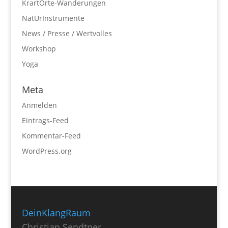
KrartOrte-Wanderungen
NatUrInstrumente
News / Presse / Wertvolles
Workshop
Yoga
Meta
Anmelden
Eintrags-Feed
Kommentar-Feed
WordPress.org
DeinKlangRaum
Christian Sendtner