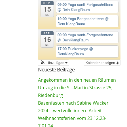
SEP.
09:00
Yoga sanft-Fortgeschrittene
15
@ Dein KlangRaum
Di.
19:00
Yoga-Fortgeschrittene
@
Dein KlangRaum
SEP.
09:00
Yoga sanft-Fortgeschrittene
16
@ DeinKlangRaum
Mi.
17:00
Rückenyoga
@
DeinKlangRaum
Hinzufügen
Kalender anzeigen
Neueste Beiträge
Angekommen in den neuen Räumen
Umzug in die St.-Martin-Strasse 25,
Riedenburg
Basenfasten nach Sabine Wacker
2024 …wertvolle innere Arbeit
Weihnachtsferien vom 23.12.23-
7.01.24