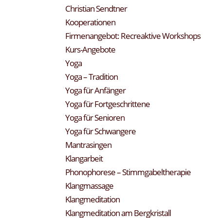
Christian Sendtner
Kooperationen
Firmenangebot: Recreaktive Workshops
Kurs-Angebote
Yoga
Yoga – Tradition
Yoga für Anfänger
Yoga für Fortgeschrittene
Yoga für Senioren
Yoga für Schwangere
Mantrasingen
Klangarbeit
Phonophorese – Stimmgabeltherapie
Klangmassage
Klangmeditation
Klangmeditation am Bergkristall