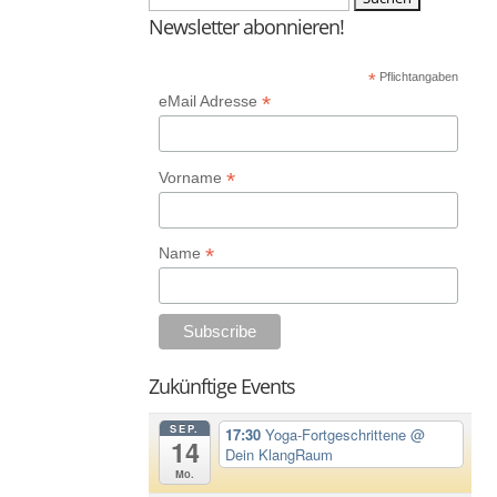
nach:
Newsletter abonnieren!
*
Pflichtangaben
*
eMail Adresse
*
Vorname
*
Name
Zukünftige Events
SEP.
17:30
Yoga-Fortgeschrittene
@
14
Dein KlangRaum
Mo.