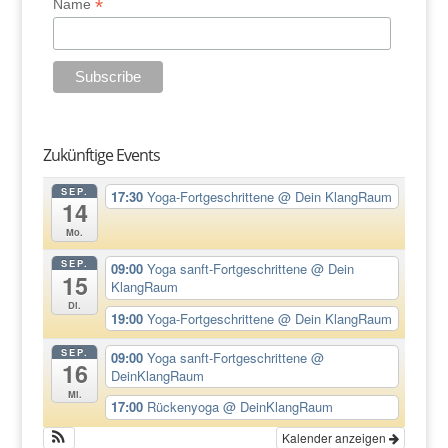
*
Name
Zukünftige Events
SEP.
17:30
Yoga-Fortgeschrittene
@ Dein KlangRaum
14
Mo.
SEP.
09:00
Yoga sanft-Fortgeschrittene
@ Dein
15
KlangRaum
Di.
19:00
Yoga-Fortgeschrittene
@ Dein KlangRaum
SEP.
09:00
Yoga sanft-Fortgeschrittene
@
16
DeinKlangRaum
Mi.
17:00
Rückenyoga
@ DeinKlangRaum
Kalender anzeigen