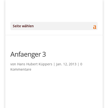
+49 (0)151 14951294
kontakt@DeinKlangRaum.de
Seite wählen
Anfaenger 3
von
Hans Hubert Küppers
|
Jan. 12, 2013
|
0
Kommentare