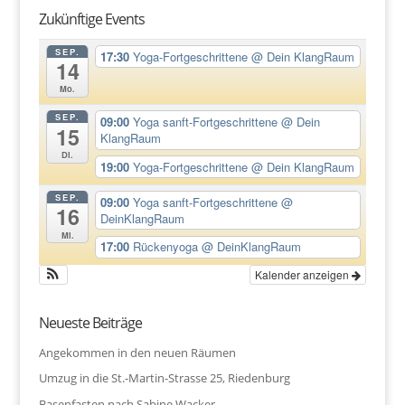
Zukünftige Events
SEP.
17:30
Yoga-Fortgeschrittene
@ Dein KlangRaum
14
Mo.
SEP.
09:00
Yoga sanft-Fortgeschrittene
@ Dein
15
KlangRaum
Di.
19:00
Yoga-Fortgeschrittene
@ Dein KlangRaum
SEP.
09:00
Yoga sanft-Fortgeschrittene
@
16
DeinKlangRaum
Mi.
17:00
Rückenyoga
@ DeinKlangRaum
Kalender anzeigen
Neueste Beiträge
Angekommen in den neuen Räumen
Umzug in die St.-Martin-Strasse 25, Riedenburg
Basenfasten nach Sabine Wacker