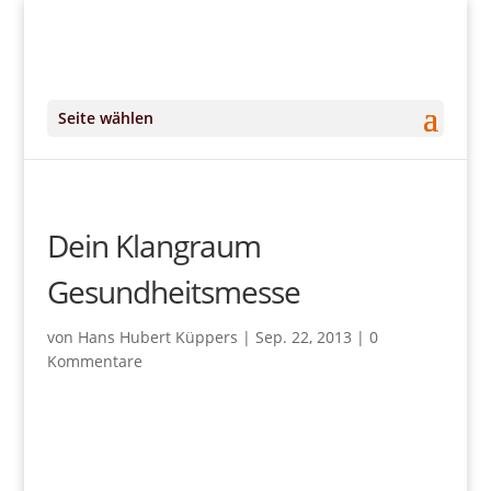
+49 (0)151 14951294
kontakt@DeinKlangRaum.de
Seite wählen
Dein Klangraum
Gesundheitsmesse
von
Hans Hubert Küppers
|
Sep. 22, 2013
|
0
Kommentare