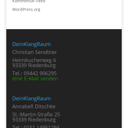
Kommentar-Feed
WordPress.org
DeinKlangRaum
Christian Sendtner
Heimbucherweg 6
93339 Riedenburg
Tel.: 09442 906295
eine E-Mail senden
DeinKlangRaum
Annabell Ditschke
St.-Martin-Straße 25
93339 Riedenburg
Tel.: 0151 14951294