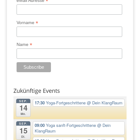
*
eMail Adresse
*
Vorname
*
Name
Zukünftige Events
SEP.
17:30
Yoga-Fortgeschrittene
@ Dein KlangRaum
14
Mo.
SEP.
09:00
Yoga sanft-Fortgeschrittene
@ Dein
15
KlangRaum
Di.