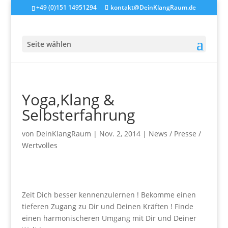
+49 (0)151 14951294
kontakt@DeinKlangRaum.de
Seite wählen
Yoga,Klang &
Selbsterfahrung
von
DeinKlangRaum
|
Nov. 2, 2014
|
News / Presse /
Wertvolles
Zeit Dich besser kennenzulernen ! Bekomme einen
tieferen Zugang zu Dir und Deinen Kräften ! Finde
einen harmonischeren Umgang mit Dir und Deiner