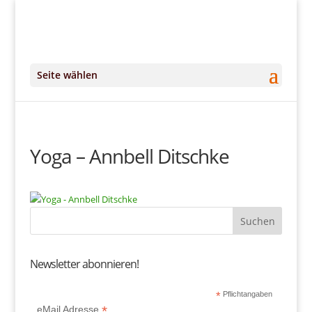
+49 (0)151 14951294
kontakt@DeinKlangRaum.de
Seite wählen
Yoga – Annbell Ditschke
Newsletter abonnieren!
*
Pflichtangaben
*
eMail Adresse