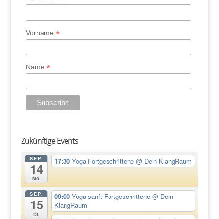
*
Vorname
*
Name
Zukünftige Events
SEP.
17:30
Yoga-Fortgeschrittene
@ Dein KlangRaum
14
Mo.
SEP.
09:00
Yoga sanft-Fortgeschrittene
@ Dein
15
KlangRaum
Di.