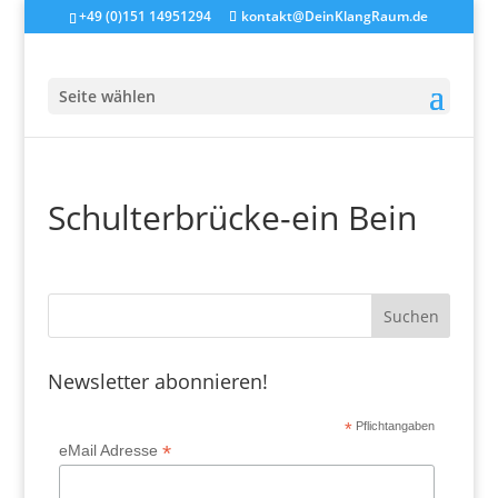
+49 (0)151 14951294
kontakt@DeinKlangRaum.de
Seite wählen
Schulterbrücke-ein Bein
Newsletter abonnieren!
*
Pflichtangaben
*
eMail Adresse