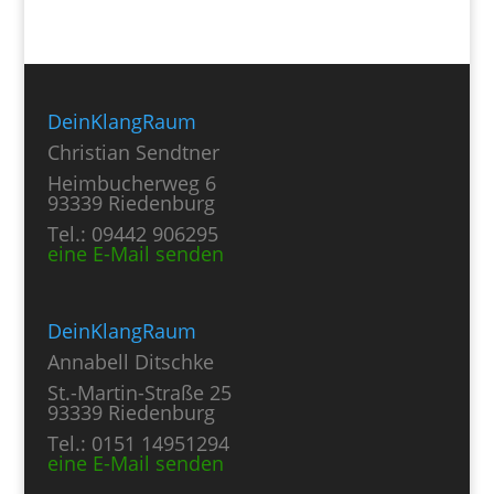
DeinKlangRaum
Christian Sendtner
Heimbucherweg 6
93339 Riedenburg
Tel.: 09442 906295
eine E-Mail senden
DeinKlangRaum
Annabell Ditschke
St.-Martin-Straße 25
93339 Riedenburg
Tel.: 0151 14951294
eine E-Mail senden