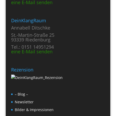
eine E-Mail senden
DeinKlangRaum
Annabell Ditschke
St.-Martin-Straße 25
93339 Riedenburg
Tel.: 0151 14951294
eine E-Mail senden
Rezension
– Blog –
Newsletter
Bilder & Impressionen