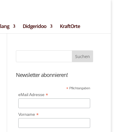
ssum
Teilnehmerbedingungen
Kontakt
Klang
Didgeridoo
KraftOrte
Newsletter abonnieren!
*
Pflichtangaben
*
eMail Adresse
*
Vorname