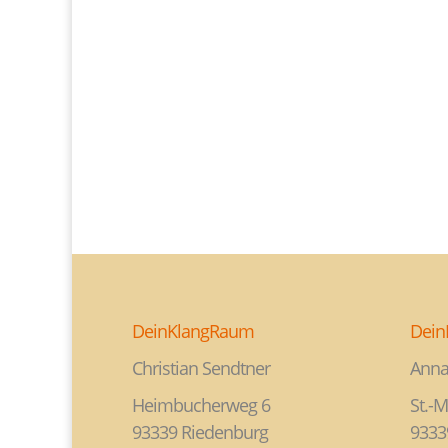
DeinKlangRaum
Dein
Christian Sendtner
Anna
Heimbucherweg 6
St.-M
93339 Riedenburg
9333