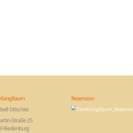
KlangRaum
Rezension
bell Ditschke
artin-Straße 25
9 Riedenburg