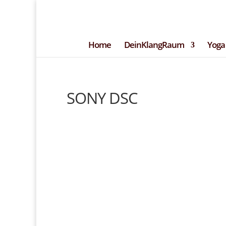
+49 (0)151 14951294
kontakt@DeinK
– Blog –
Newsle
Home
DeinKlangRaum
Yoga
SONY DSC