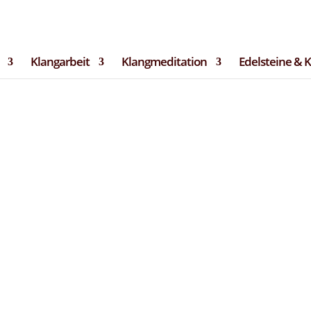
langRaum.de
tter
Bilder & Impressionen
Termine
Datenschutz
Impre
Klangarbeit
Klangmeditation
Edelsteine & 