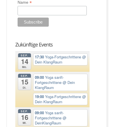
*
Name
Zukünftige Events
SEP.
17:30
Yoga-Fortgeschrittene
@
14
Dein KlangRaum
Mo.
SEP.
09:00
Yoga sanft-
15
Fortgeschrittene
@ Dein
KlangRaum
Di.
19:00
Yoga-Fortgeschrittene
@
Dein KlangRaum
SEP.
09:00
Yoga sanft-
16
Fortgeschrittene
@
DeinKlangRaum
Mi.