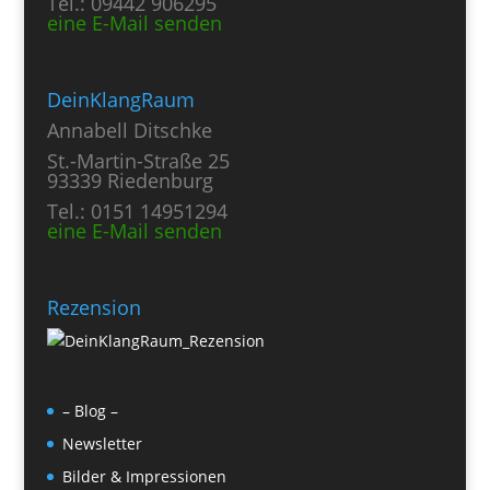
Tel.: 09442 906295
eine E-Mail senden
DeinKlangRaum
Annabell Ditschke
St.-Martin-Straße 25
93339 Riedenburg
Tel.: 0151 14951294
eine E-Mail senden
Rezension
– Blog –
Newsletter
Bilder & Impressionen