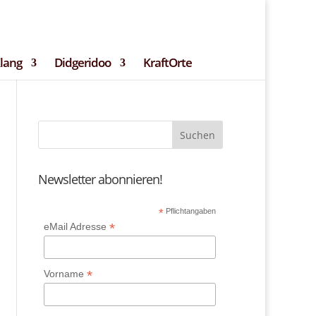
ssum
Teilnehmerbedingungen
Kontakt
Klang
Didgeridoo
KraftOrte
Newsletter abonnieren!
*
Pflichtangaben
*
eMail Adresse
*
Vorname