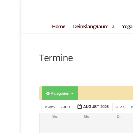
+49 (0)151 14951294
kontakt@DeinK
– Blog –
Newsle
Home
DeinKlangRaum
Yoga
Termine
Kategorien
AUGUST 2026
2025
JULI
SEP.
2
So.
Mo.
Di.