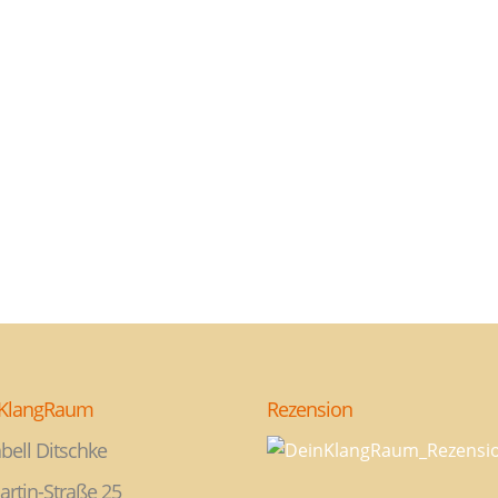
KlangRaum
Rezension
bell Ditschke
artin-Straße 25