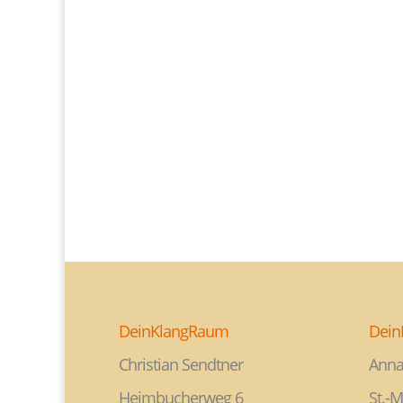
DeinKlangRaum
Dein
Christian Sendtner
Anna
Heimbucherweg 6
St.-M