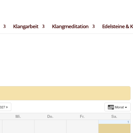
langRaum.de
tter
Bilder & Impressionen
Termine
Datenschutz
Impre
Klangarbeit
Klangmeditation
Edelsteine & 
027
Monat
Mi.
Do.
Fr.
Sa.
1