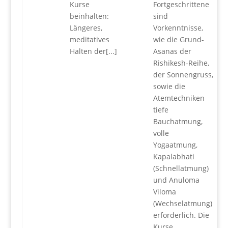
Kurse
Fortgeschrittene
beinhalten:
sind
Längeres,
Vorkenntnisse,
meditatives
wie die Grund-
Halten der[...]
Asanas der
Rishikesh-Reihe,
der Sonnengruss,
sowie die
Atemtechniken
tiefe
Bauchatmung,
volle
Yogaatmung,
Kapalabhati
(Schnellatmung)
und Anuloma
Viloma
(Wechselatmung)
erforderlich. Die
Kurse