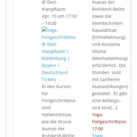
@ Dein
Asanas der
KlangRaum
Rishikesh-Reihe
Apr. 15 um 17:30
sowie die
– 19:00
Atemtechniken
Kapalabhati
(Schnellatmung)
und Anuloma
Viloma
(Wechselatmung)
erforderlich. Die
Stunden sind
Tickets
mit sanfteren
In den Kursen
Asanas(Übungen)
für
gestaltet. Es gibt
Fortgeschrittene
eine Anfangs-
sind
und eine[...]
Vorkenntnisse,
Yoga-
wie die Grund-
Fortgeschrittene
Asanas der
17:00
Rishikesh-Reihe,
Yoga-