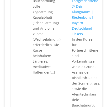
Bauchatmung,
volle
Yogaatmung,
Kapalabhati
(Schnellatmung)
und Anuloma
Viloma
Tickets
(Wechselatmung)
In den Kursen
erforderlich. Die
für
Kurse
Fortgeschrittene
beinhalten:
sind
Längeres,
Vorkenntnisse,
meditatives
wie die Grund-
Halten der[...]
Asanas der
Rishikesh-Reihe,
der Sonnengruss,
sowie die
Atemtechniken
tiefe
Bauchatmung,