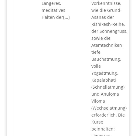
Längeres,
Vorkenntnisse,
meditatives
wie die Grund-
Halten der[...]
Asanas der
Rishikesh-Reihe,
der Sonnengruss,
sowie die
Atemtechniken
tiefe
Bauchatmung,
volle
Yogaatmung,
Kapalabhati
(Schnellatmung)
und Anuloma
Viloma
(Wechselatmung)
erforderlich. Die
Kurse
beinhalten:
Längeres,