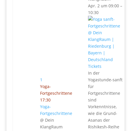
Apr. 2 um 09:00 –
10:30
Tickets
In der
1
Yogastunde-sanft
Yoga-
für
Fortgeschrittene
Fortgeschrittene
17:30
sind
Yoga-
Vorkenntnisse,
Fortgeschrittene
wie die Grund-
@ Dein
Asanas der
KlangRaum
Rishikesh-Reihe