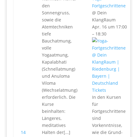
den
Fortgeschrittene
Sonnengruss,
@ Dein
sowie die
KlangRaum
Atemtechniken
Apr. 16 um 17:00
tiefe
– 18:30
Bauchatmung,
volle
Yogaatmung,
Kapalabhati
(Schnellatmung)
und Anuloma
Viloma
(Wechselatmung)
Tickets
erforderlich. Die
In den Kursen
Kurse
für
beinhalten:
Fortgeschrittene
Längeres,
sind
meditatives
Vorkenntnisse,
14
Halten der[...]
wie die Grund-