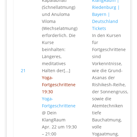
Kapalabhati
(Schnellatmung)
und Anuloma
Viloma
(Wechselatmung)
Tickets
erforderlich. Die
In den Kursen
Kurse
für
beinhalten:
Fortgeschrittene
Längeres,
sind
meditatives
Vorkenntnisse,
21
Halten der[...]
wie die Grund-
Yoga-
Asanas der
Fortgeschrittene
Rishikesh-Reihe,
19:30
der Sonnengruss,
Yoga-
sowie die
Fortgeschrittene
Atemtechniken
@ Dein
tiefe
KlangRaum
Bauchatmung,
Apr. 22 um 19:30
volle
– 21:00
Yogaatmung,