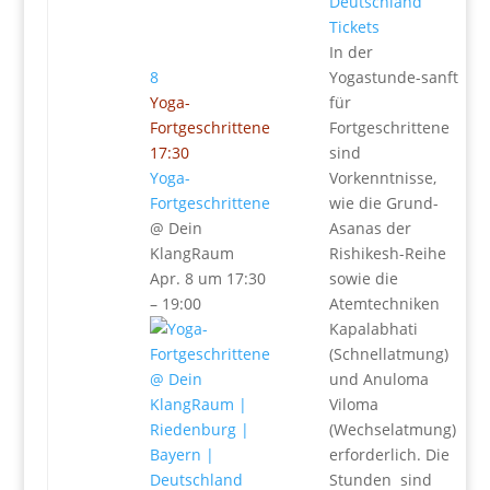
Tickets
In der
8
Yogastunde-sanft
Yoga-
für
Fortgeschrittene
Fortgeschrittene
17:30
sind
Yoga-
Vorkenntnisse,
Fortgeschrittene
wie die Grund-
@ Dein
Asanas der
KlangRaum
Rishikesh-Reihe
Apr. 8 um 17:30
sowie die
– 19:00
Atemtechniken
Kapalabhati
(Schnellatmung)
und Anuloma
Viloma
(Wechselatmung)
erforderlich. Die
Stunden sind