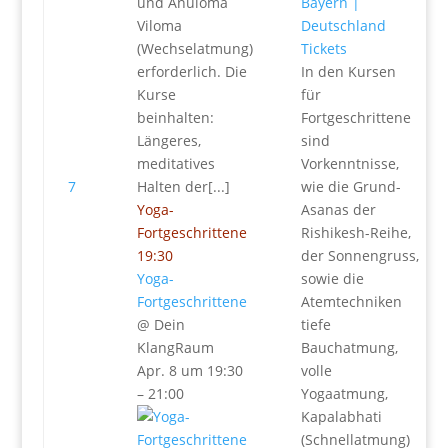
und Anuloma
Viloma
(Wechselatmung)
Tickets
erforderlich. Die
In den Kursen
Kurse
für
beinhalten:
Fortgeschrittene
Längeres,
sind
meditatives
Vorkenntnisse,
7
Halten der[...]
wie die Grund-
Yoga-
Asanas der
Fortgeschrittene
Rishikesh-Reihe,
19:30
der Sonnengruss,
Yoga-
sowie die
Fortgeschrittene
Atemtechniken
@ Dein
tiefe
KlangRaum
Bauchatmung,
Apr. 8 um 19:30
volle
– 21:00
Yogaatmung,
Kapalabhati
(Schnellatmung)