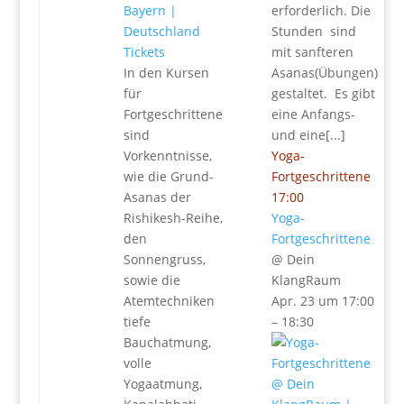
erforderlich. Die
Stunden sind
Tickets
mit sanfteren
In den Kursen
Asanas(Übungen)
für
gestaltet. Es gibt
Fortgeschrittene
eine Anfangs-
sind
und eine[...]
Vorkenntnisse,
Yoga-
wie die Grund-
Fortgeschrittene
Asanas der
17:00
Rishikesh-Reihe,
Yoga-
den
Fortgeschrittene
Sonnengruss,
@ Dein
sowie die
KlangRaum
Atemtechniken
Apr. 23 um 17:00
tiefe
– 18:30
Bauchatmung,
volle
Yogaatmung,