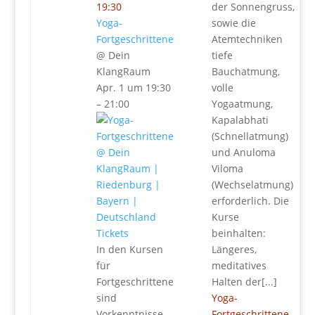
19:30
der Sonnengruss,
Yoga-
sowie die
Fortgeschrittene
Atemtechniken
@ Dein
tiefe
KlangRaum
Bauchatmung,
Apr. 1 um 19:30
volle
– 21:00
Yogaatmung,
Kapalabhati
(Schnellatmung)
und Anuloma
Viloma
(Wechselatmung)
erforderlich. Die
Kurse
Tickets
beinhalten:
In den Kursen
Längeres,
für
meditatives
Fortgeschrittene
Halten der[...]
sind
Yoga-
Vorkenntnisse,
Fortgeschrittene