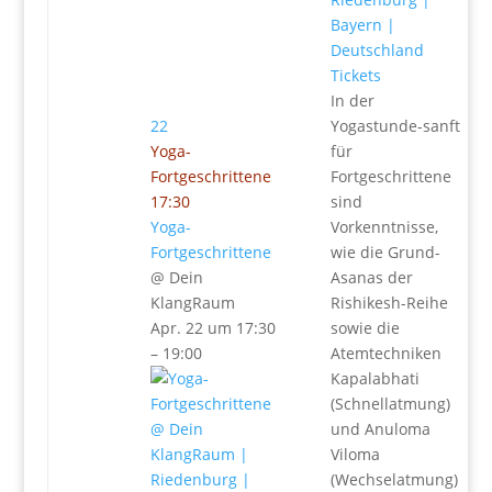
Tickets
In der
22
Yogastunde-sanft
Yoga-
für
Fortgeschrittene
Fortgeschrittene
17:30
sind
Yoga-
Vorkenntnisse,
Fortgeschrittene
wie die Grund-
@ Dein
Asanas der
KlangRaum
Rishikesh-Reihe
Apr. 22 um 17:30
sowie die
– 19:00
Atemtechniken
Kapalabhati
(Schnellatmung)
und Anuloma
Viloma
(Wechselatmung)