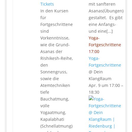
Tickets
mit sanfteren
In den Kursen
Asanas(Übungen)
für
gestaltet. Es gibt
Fortgeschrittene
eine Anfangs-
sind
und eine[...]
Vorkenntnisse,
Yoga-
wie die Grund-
Fortgeschrittene
Asanas der
17:00
Rishikesh-Reihe,
Yoga-
den
Fortgeschrittene
Sonnengruss,
@ Dein
sowie die
KlangRaum
Atemtechniken
Apr. 9 um 17:00 –
tiefe
18:30
Bauchatmung,
volle
Yogaatmung,
Kapalabhati
(Schnellatmung)