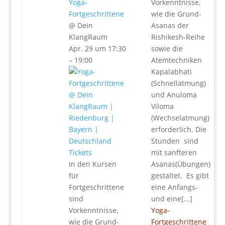
Yoga-
Vorkenntnisse,
Fortgeschrittene
wie die Grund-
@ Dein
Asanas der
KlangRaum
Rishikesh-Reihe
Apr. 29 um 17:30
sowie die
– 19:00
Atemtechniken
Kapalabhati
(Schnellatmung)
und Anuloma
Viloma
(Wechselatmung)
erforderlich. Die
Stunden sind
Tickets
mit sanfteren
In den Kursen
Asanas(Übungen)
für
gestaltet. Es gibt
Fortgeschrittene
eine Anfangs-
sind
und eine[...]
Vorkenntnisse,
Yoga-
wie die Grund-
Fortgeschrittene