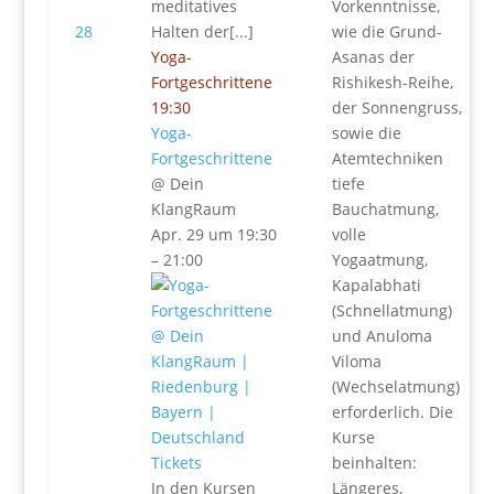
meditatives
Vorkenntnisse,
28
Halten der[...]
wie die Grund-
Yoga-
Asanas der
Fortgeschrittene
Rishikesh-Reihe,
19:30
der Sonnengruss,
Yoga-
sowie die
Fortgeschrittene
Atemtechniken
@ Dein
tiefe
KlangRaum
Bauchatmung,
Apr. 29 um 19:30
volle
– 21:00
Yogaatmung,
Kapalabhati
(Schnellatmung)
und Anuloma
Viloma
(Wechselatmung)
erforderlich. Die
Kurse
Tickets
beinhalten:
In den Kursen
Längeres,