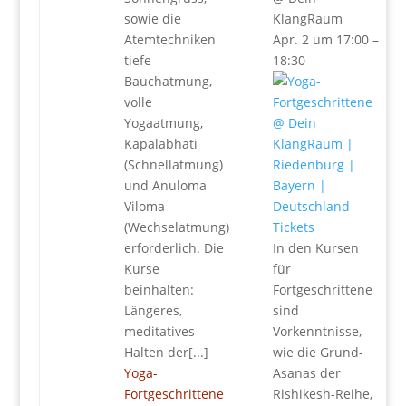
sowie die
KlangRaum
Atemtechniken
Apr. 2 um 17:00 –
tiefe
18:30
Bauchatmung,
volle
Yogaatmung,
Kapalabhati
(Schnellatmung)
und Anuloma
Viloma
(Wechselatmung)
Tickets
erforderlich. Die
In den Kursen
Kurse
für
beinhalten:
Fortgeschrittene
Längeres,
sind
meditatives
Vorkenntnisse,
Halten der[...]
wie die Grund-
Yoga-
Asanas der
Fortgeschrittene
Rishikesh-Reihe,