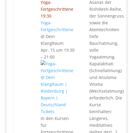
Yoga-
Asanas der
Fortgeschrittene
Rishikesh-Reihe,
19:30
der Sonnengruss,
Yoga-
sowie die
Fortgeschrittene
Atemtechniken
@ Dein
tiefe
KlangRaum
Bauchatmung,
Apr. 15 um 19:30
volle
– 21:00
Yogaatmung,
Kapalabhati
(Schnellatmung)
und Anuloma
Viloma
(Wechselatmung)
erforderlich. Die
Kurse
Tickets
beinhalten:
In den Kursen
Längeres,
für
meditatives
Fortgeschrittene
Halten der[...]