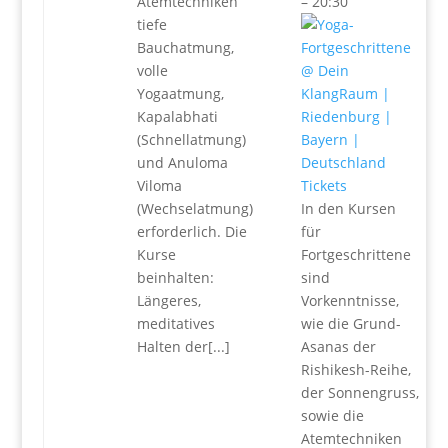
Atemtechniken
– 20:30
tiefe
Bauchatmung,
volle
Yogaatmung,
Kapalabhati
(Schnellatmung)
und Anuloma
Viloma
Tickets
(Wechselatmung)
In den Kursen
erforderlich. Die
für
Kurse
Fortgeschrittene
beinhalten:
sind
Längeres,
Vorkenntnisse,
meditatives
wie die Grund-
Halten der[...]
Asanas der
Rishikesh-Reihe,
der Sonnengruss,
sowie die
Atemtechniken