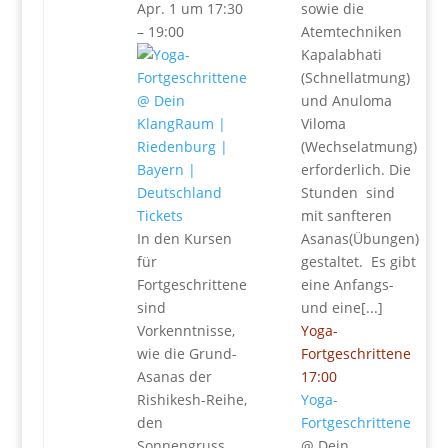
Apr. 1 um 17:30
sowie die
– 19:00
Atemtechniken
Kapalabhati
(Schnellatmung)
und Anuloma
Viloma
(Wechselatmung)
erforderlich. Die
Stunden sind
Tickets
mit sanfteren
In den Kursen
Asanas(Übungen)
für
gestaltet. Es gibt
Fortgeschrittene
eine Anfangs-
sind
und eine[...]
Vorkenntnisse,
Yoga-
wie die Grund-
Fortgeschrittene
Asanas der
17:00
Rishikesh-Reihe,
Yoga-
den
Fortgeschrittene
Sonnengruss,
@ Dein