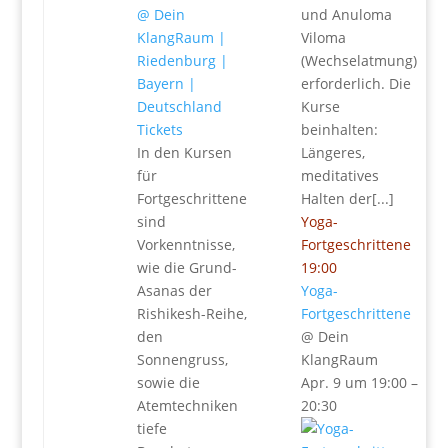
und Anuloma
Viloma
(Wechselatmung)
erforderlich. Die
Kurse
Tickets
beinhalten:
In den Kursen
Längeres,
für
meditatives
Fortgeschrittene
Halten der[...]
sind
Yoga-
Vorkenntnisse,
Fortgeschrittene
wie die Grund-
19:00
Asanas der
Yoga-
Rishikesh-Reihe,
Fortgeschrittene
den
@ Dein
Sonnengruss,
KlangRaum
sowie die
Apr. 9 um 19:00 –
Atemtechniken
20:30
tiefe