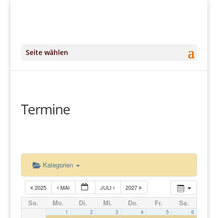
+49 (0)151 14951294
kontakt@DeinKlangRaum.de
Seite wählen
Termine
Kategorien
2025
MAI
JULI
2027
So.
Mo.
Di.
Mi.
Do.
Fr.
Sa.
1
2
3
4
5
6