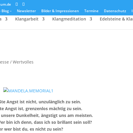
aum.de
– Blog –
Newsletter
Bilder & Impressionen
Termine
Datenschutz
a
Klangarbeit
Klangmeditation
Edelsteine & Kl
esse / Wertvolles
e Angst ist nicht, unzulänglich zu sein.
e Angst ist, grenzenlos mächtig zu sein.
t unsere Dunkelheit, ängstigt uns am meisten.
r bin ich denn, dass ich so brillant sein soll?
r wer bist du, es nicht zu sein?