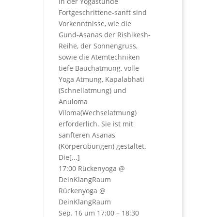
In der Yogastunde
Fortgeschrittene-sanft sind
Vorkenntnisse, wie die
Gund-Asanas der Rishikesh-
Reihe, der Sonnengruss,
sowie die Atemtechniken
tiefe Bauchatmung, volle
Yoga Atmung, Kapalabhati
(Schnellatmung) und
Anuloma
Viloma(Wechselatmung)
erforderlich. Sie ist mit
sanfteren Asanas
(Körperübungen) gestaltet.
Die[...]
17:00
Rückenyoga
@
DeinKlangRaum
Rückenyoga
@
DeinKlangRaum
Sep. 16 um 17:00 – 18:30