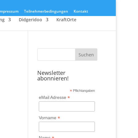
Impressum
Teilnehmerbedingungen
Kontakt
ang
Didgeridoo
KraftOrte
Newsletter
abonnieren!
*
Pflichtangaben
*
eMail Adresse
*
Vorname
Name