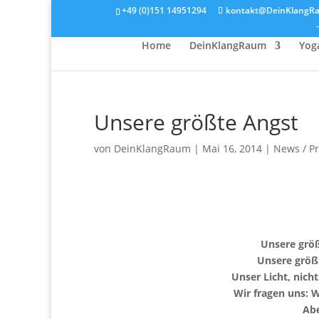
+49 (0)151 14951294
kontakt@DeinKlangR
Home
DeinKlangRaum
Yog
Unsere größte Angst
von
DeinKlangRaum
|
Mai 16, 2014
|
News / Pr
Unsere größt
Unsere größt
Unser Licht, nich
Wir fragen uns: We
Abe