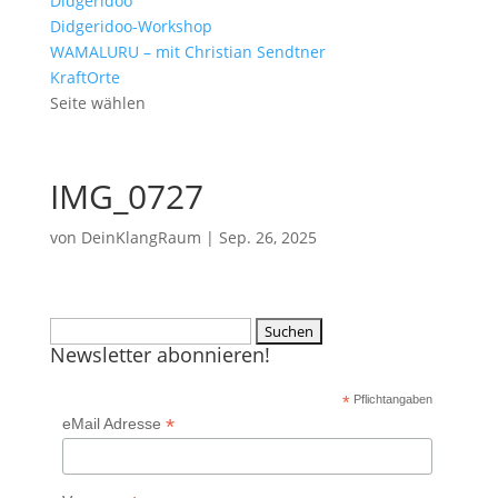
Didgeridoo
Didgeridoo-Workshop
WAMALURU – mit Christian Sendtner
KraftOrte
Seite wählen
IMG_0727
von
DeinKlangRaum
|
Sep. 26, 2025
Suchen
Newsletter abonnieren!
nach:
*
Pflichtangaben
*
eMail Adresse