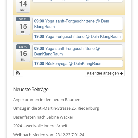
14
Mo.
SEP.
09:00
Yoga sanft-Fortgeschrittene
@ Dein
15
KlangRaum
Di.
19:00
Yoga-Fortgeschrittene
@ Dein KlangRaum
SEP.
09:00
Yoga sanft-Fortgeschrittene
@
16
DeinKlangRaum
Mi.
17:00
Rückenyoga
@ DeinKlangRaum
Kalender anzeigen
Neueste Beiträge
Angekommen in den neuen Räumen
Umzug in die St.-Martin-Strasse 25, Riedenburg
Basenfasten nach Sabine Wacker
2024 …wertvolle innere Arbeit
Weihnachtsferien vom 23.12.23-7.01.24