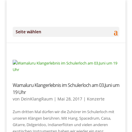
+49 (0)151 14951294
kontakt@DeinKlangRaum.de
Seite wählen
Wamaluru Klangerlebnis im Schulerloch am 03.Juni um
19 Uhr
von
DeinKlangRaum
|
Mai 28, 2017
|
Konzerte
Zum dritten Mal dürfen wir die Zuhörer im Schulerloch mit
unseren Klängen berühren. Mit Hang, Spacedrum, Caisa,
Gitarre, Didgeridoo, Indianerflöten und vielen anderen
exotischen Instrumenten haben wir wieder ein ganz