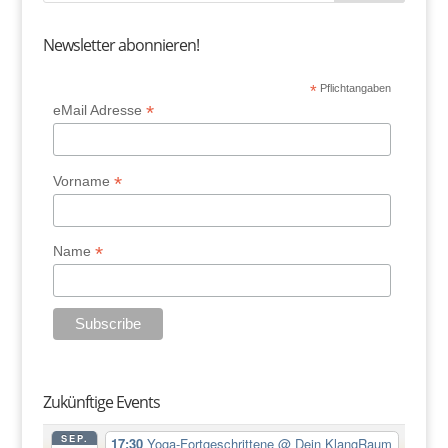
Newsletter abonnieren!
*
Pflichtangaben
*
eMail Adresse
*
Vorname
*
Name
Zukünftige Events
SEP.
17:30
Yoga-Fortgeschrittene
@ Dein KlangRaum