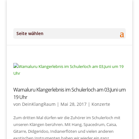
+49 (0)151 14951294
kontakt@DeinKlangRaum.de
Seite wählen
Wamaluru Klangerlebnis im Schulerloch am 03.Juni um
19 Uhr
von
DeinKlangRaum
|
Mai 28, 2017
|
Konzerte
Zum dritten Mal dürfen wir die Zuhörer im Schulerloch mit
unseren Klängen berühren. Mit Hang, Spacedrum, Caisa,
Gitarre, Didgeridoo, Indianerflöten und vielen anderen
exotischen Instrumenten haben wir wieder ein ganz