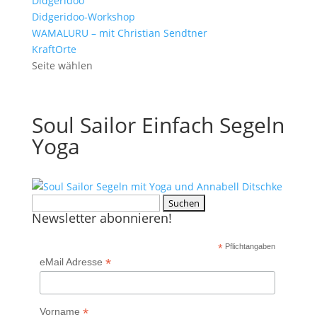
Didgeridoo
Didgeridoo-Workshop
WAMALURU – mit Christian Sendtner
KraftOrte
Seite wählen
Soul Sailor Einfach Segeln
Yoga
Suchen
Newsletter abonnieren!
nach:
*
Pflichtangaben
*
eMail Adresse
*
Vorname