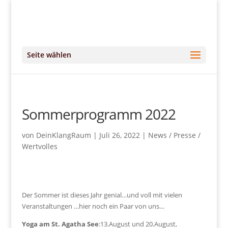
+49 (0)151 14951294
kontakt@DeinKlangRaum.de
Seite wählen
Sommerprogramm 2022
von
DeinKlangRaum
|
Juli 26, 2022
|
News / Presse /
Wertvolles
Der Sommer ist dieses Jahr genial…und voll mit vielen
Veranstaltungen …hier noch ein Paar von uns…
Yoga am St. Agatha See
:13.August und 20.August,