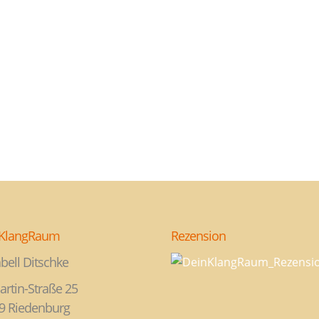
KlangRaum
Rezension
bell Ditschke
artin-Straße 25
9 Riedenburg