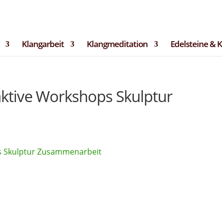
langRaum.de
tter
Bilder & Impressionen
Termine
Datenschutz
Impre
Klangarbeit
Klangmeditation
Edelsteine & 
ktive Workshops Skulptur