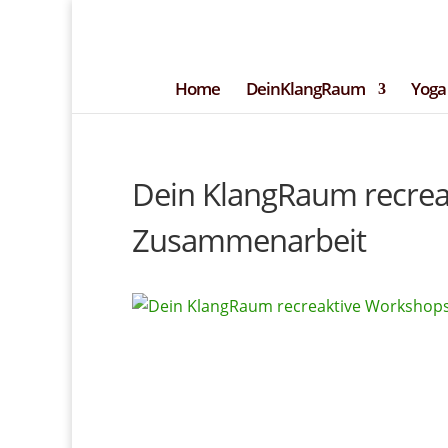
+49 (0)151 14951294
kontakt@DeinK
– Blog –
Newsle
Home
DeinKlangRaum
Yoga
Dein KlangRaum recrea
Zusammenarbeit