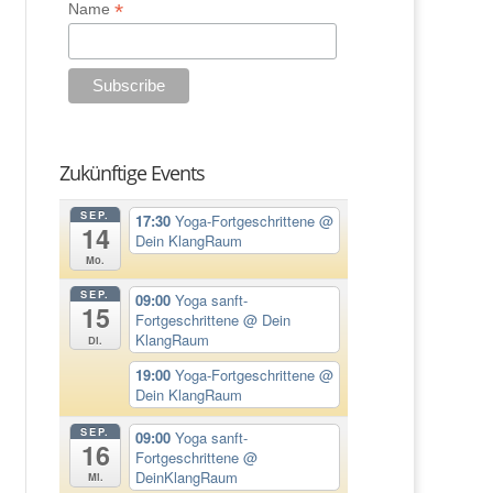
*
Name
Zukünftige Events
SEP.
17:30
Yoga-Fortgeschrittene
@
14
Dein KlangRaum
Mo.
SEP.
09:00
Yoga sanft-
15
Fortgeschrittene
@ Dein
KlangRaum
Di.
19:00
Yoga-Fortgeschrittene
@
Dein KlangRaum
SEP.
09:00
Yoga sanft-
16
Fortgeschrittene
@
DeinKlangRaum
Mi.