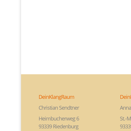
DeinKlangRaum
Dein
Christian Sendtner
Anna
Heimbucherweg 6
St.-M
93339 Riedenburg
9333