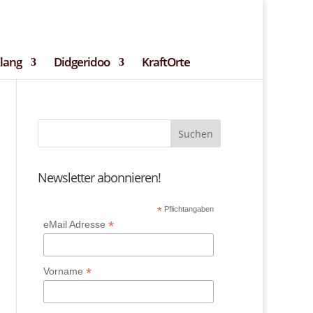
ssum
Teilnehmerbedingungen
Kontakt
Klang
Didgeridoo
KraftOrte
Newsletter abonnieren!
*
Pflichtangaben
*
eMail Adresse
*
Vorname