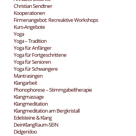
Christian Sendtner
Kooperationen
Firmenangebot: Recreaktive Workshops
Kurs-Angebote
Yoga
Yoga – Tradition
Yoga für Anfänger
Yoga für Fortgeschrittene
Yoga für Senioren
Yoga für Schwangere
Mantrasingen
Klangarbeit
Phonophorese – Stimmgabeltherapie
Klangmassage
Klangmeditation
Klangmeditation am Bergkristall
Edelsteine & Klang
DeinKlangRaum-SEIN
Didgeridoo