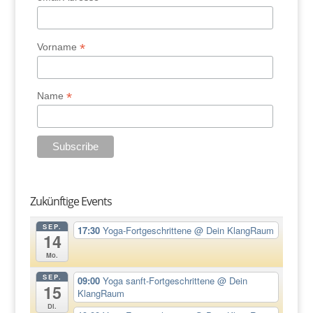
*
Vorname
*
Name
Zukünftige Events
SEP.
17:30
Yoga-Fortgeschrittene
@ Dein KlangRaum
14
Mo.
SEP.
09:00
Yoga sanft-Fortgeschrittene
@ Dein
15
KlangRaum
Di.