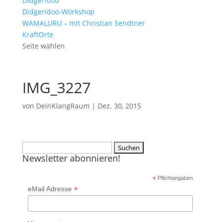
Didgeridoo
Didgeridoo-Workshop
WAMALURU – mit Christian Sendtner
KraftOrte
Seite wählen
IMG_3227
von
DeinKlangRaum
|
Dez. 30, 2015
Suchen
Newsletter abonnieren!
nach:
*
Pflichtangaben
*
eMail Adresse