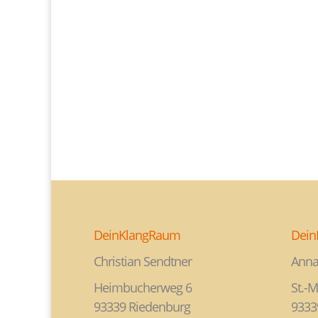
DeinKlangRaum
Dein
Christian Sendtner
Anna
Heimbucherweg 6
St.-M
93339 Riedenburg
9333