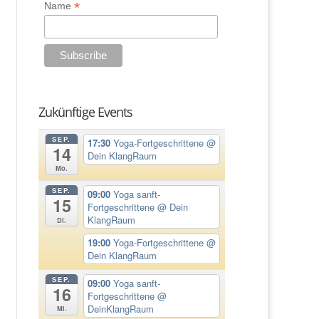
*
Name
Zukünftige Events
SEP.
17:30
Yoga-Fortgeschrittene
@
14
Dein KlangRaum
Mo.
SEP.
09:00
Yoga sanft-
15
Fortgeschrittene
@ Dein
KlangRaum
Di.
19:00
Yoga-Fortgeschrittene
@
Dein KlangRaum
SEP.
09:00
Yoga sanft-
16
Fortgeschrittene
@
DeinKlangRaum
Mi.