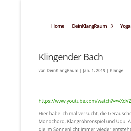
+49 (0)151 14951294
kontakt@DeinK
– Blog –
Newsle
Home
DeinKlangRaum
Yoga
Klingender Bach
von
DeinKlangRaum
|
Jan. 1, 2019
|
Klänge
https://www.youtube.com/watch?v=vXdVZ
Hier habe ich mal versucht, die Geräusche
Monochord, Klangröhrenspiel und Udu. Ac
die im Sonnenlicht immer wieder entsteh