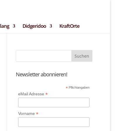
ssum
Teilnehmerbedingungen
Kontakt
Klang
Didgeridoo
KraftOrte
Newsletter abonnieren!
*
Pflichtangaben
*
eMail Adresse
*
Vorname