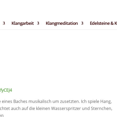
langRaum.de
tter
Bilder & Impressionen
Termine
Datenschutz
Impre
Klangarbeit
Klangmeditation
Edelsteine & 
fyCEJ4
 eines Baches musikalisch um zusetzten. Ich spiele Hang,
htet auch auf die kleinen Wasserspritzer und Sternchen,
en