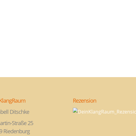
KlangRaum
Rezension
bell Ditschke
artin-Straße 25
9 Riedenburg