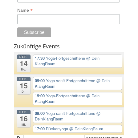
*
Name
Zukünftige Events
SEP.
17:30
Yoga-Fortgeschrittene
@ Dein
14
KlangRaum
Mo.
SEP.
09:00
Yoga sanft-Fortgeschrittene
@ Dein
15
KlangRaum
Di.
19:00
Yoga-Fortgeschrittene
@ Dein
KlangRaum
SEP.
09:00
Yoga sanft-Fortgeschrittene
@
16
DeinKlangRaum
Mi.
17:00
Rückenyoga
@ DeinKlangRaum
Kalender anzeigen