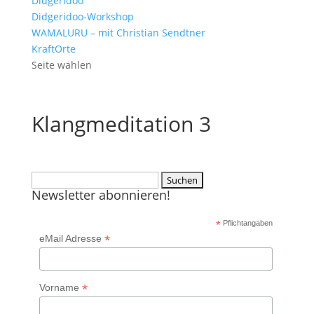
Didgeridoo
Didgeridoo-Workshop
WAMALURU – mit Christian Sendtner
KraftOrte
Seite wählen
Klangmeditation 3
Suchen
Newsletter abonnieren!
nach:
*
Pflichtangaben
*
eMail Adresse
*
Vorname