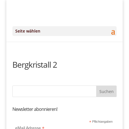
+49 (0)151 14951294
kontakt@DeinKlangRaum.de
Seite wählen
Bergkristall 2
Newsletter abonnieren!
*
Pflichtangaben
*
eMail Adresse