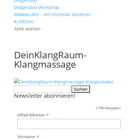
Didgeridoo
Didgeridoo-Workshop
WAMALURU – mit Christian Sendtner
KraftOrte
Seite wählen
DeinKlangRaum-
Klangmassage
Suchen
Newsletter abonnieren!
nach:
*
Pflichtangaben
*
eMail Adresse
*
Vorname