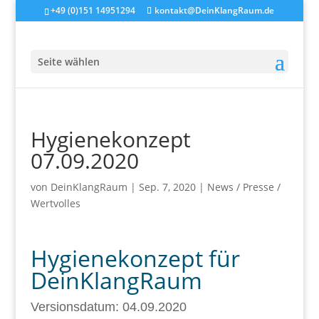
+49 (0)151 14951294
kontakt@DeinKlangRaum.de
Seite wählen
Hygienekonzept
07.09.2020
von
DeinKlangRaum
|
Sep. 7, 2020
|
News / Presse /
Wertvolles
Hygienekonzept für
DeinKlangRaum
Versionsdatum: 04.09.2020