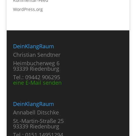
Kommentar-Feed
WordPress.org
DeinKlangRaum
Christian Sendtner
Heimbucherweg 6
93339 Riedenburg
Tel.: 09442 906295
eine E-Mail senden
DeinKlangRaum
Annabell Ditschke
St.-Martin-Straße 25
93339 Riedenburg
Tel.: 0151 14951294