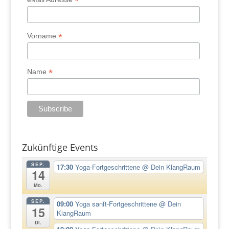
*
*
Vorname
*
Name
Zukünftige Events
SEP.
17:30
Yoga-Fortgeschrittene
@ Dein KlangRaum
14
Mo.
SEP.
09:00
Yoga sanft-Fortgeschrittene
@ Dein
15
KlangRaum
Di.