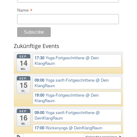
*
Name
Zukünftige Events
SEP.
17:30
Yoga-Fortgeschrittene
@ Dein
14
KlangRaum
Mo.
SEP.
09:00
Yoga sanft-Fortgeschrittene
@ Dein
15
KlangRaum
Di.
19:00
Yoga-Fortgeschrittene
@ Dein
KlangRaum
SEP.
09:00
Yoga sanft-Fortgeschrittene
@
16
DeinKlangRaum
Mi.
17:00
Rückenyoga
@ DeinKlangRaum
Kalender anzeigen