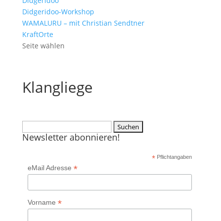
Didgeridoo
Didgeridoo-Workshop
WAMALURU – mit Christian Sendtner
KraftOrte
Seite wählen
Klangliege
Suchen
Newsletter abonnieren!
nach:
*
Pflichtangaben
*
eMail Adresse
*
Vorname