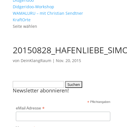
Didgeridoo
Didgeridoo-Workshop
WAMALURU – mit Christian Sendtner
KraftOrte
Seite wählen
20150828_HAFENLIEBE_SIM
von
DeinKlangRaum
|
Nov. 20, 2015
Suchen
Newsletter abonnieren!
nach:
*
Pflichtangaben
*
eMail Adresse