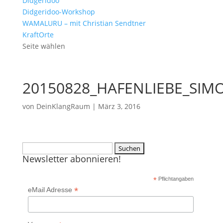
Didgeridoo
Didgeridoo-Workshop
WAMALURU – mit Christian Sendtner
KraftOrte
Seite wählen
20150828_HAFENLIEBE_SIM
von
DeinKlangRaum
|
März 3, 2016
Suchen
Newsletter abonnieren!
nach:
*
Pflichtangaben
*
eMail Adresse