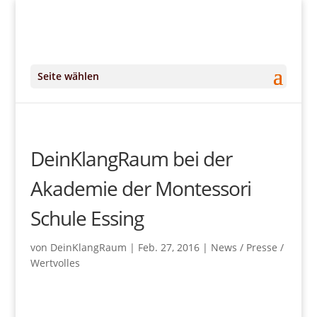
+49 (0)151 14951294
kontakt@DeinKlangRaum.de
Seite wählen
DeinKlangRaum bei der
Akademie der Montessori
Schule Essing
von
DeinKlangRaum
|
Feb. 27, 2016
|
News / Presse /
Wertvolles