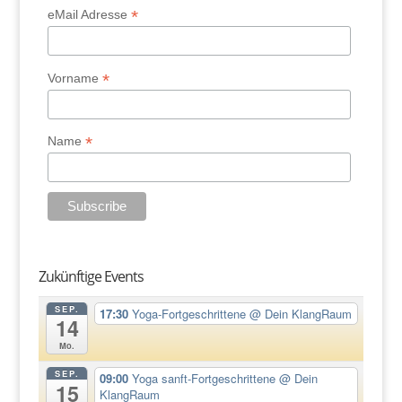
*
eMail Adresse
*
Vorname
*
Name
Zukünftige Events
SEP.
17:30
Yoga-Fortgeschrittene
@ Dein KlangRaum
14
Mo.
SEP.
09:00
Yoga sanft-Fortgeschrittene
@ Dein
15
KlangRaum