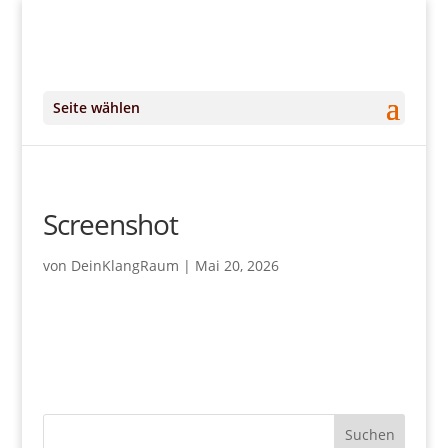
+49 (0)151 14951294
kontakt@DeinKlangRaum.de
Seite wählen
Screenshot
von
DeinKlangRaum
|
Mai 20, 2026