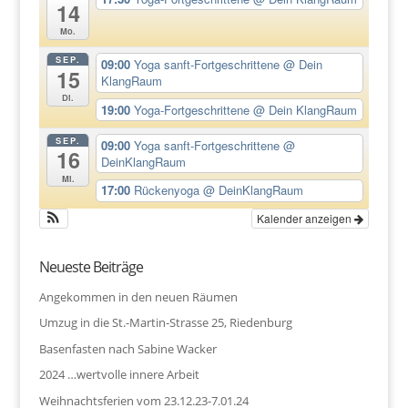
14
Mo.
SEP.
09:00
Yoga sanft-Fortgeschrittene
@ Dein
15
KlangRaum
Di.
19:00
Yoga-Fortgeschrittene
@ Dein KlangRaum
SEP.
09:00
Yoga sanft-Fortgeschrittene
@
16
DeinKlangRaum
Mi.
17:00
Rückenyoga
@ DeinKlangRaum
Kalender anzeigen
Neueste Beiträge
Angekommen in den neuen Räumen
Umzug in die St.-Martin-Strasse 25, Riedenburg
Basenfasten nach Sabine Wacker
2024 …wertvolle innere Arbeit
Weihnachtsferien vom 23.12.23-7.01.24