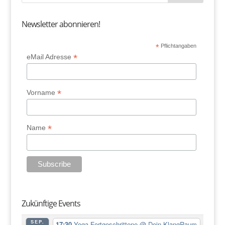
Newsletter abonnieren!
*
Pflichtangaben
*
eMail Adresse
*
Vorname
*
Name
Zukünftige Events
SEP.
17:30
Yoga-Fortgeschrittene
@ Dein KlangRaum