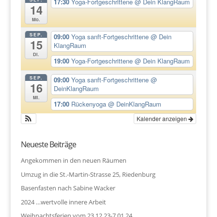
17:30
Yoga-Fortgeschrittene
@ Dein KlangRaum
14
Mo.
SEP.
09:00
Yoga sanft-Fortgeschrittene
@ Dein
15
KlangRaum
Di.
19:00
Yoga-Fortgeschrittene
@ Dein KlangRaum
SEP.
09:00
Yoga sanft-Fortgeschrittene
@
16
DeinKlangRaum
Mi.
17:00
Rückenyoga
@ DeinKlangRaum
Kalender anzeigen
Neueste Beiträge
Angekommen in den neuen Räumen
Umzug in die St.-Martin-Strasse 25, Riedenburg
Basenfasten nach Sabine Wacker
2024 …wertvolle innere Arbeit
Weihnachtsferien vom 23.12.23-7.01.24