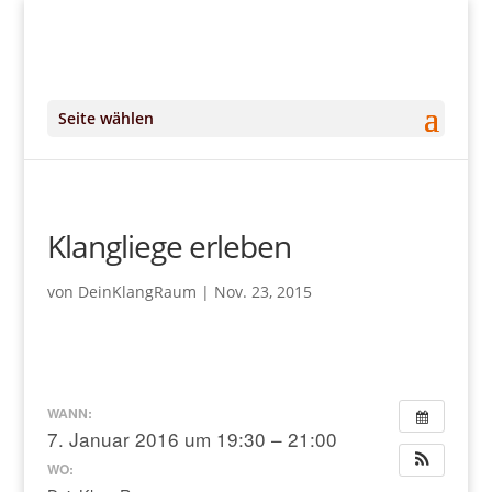
+49 (0)151 14951294
kontakt@DeinKlangRaum.de
Seite wählen
Klangliege erleben
von
DeinKlangRaum
|
Nov. 23, 2015
WANN:
7. Januar 2016 um 19:30 – 21:00
WO: