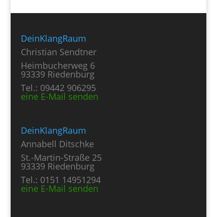
DeinKlangRaum
Christian Sendtner
Heimbucherweg 6
93339 Riedenburg
Tel.: 09442 906295
eine E-Mail senden
DeinKlangRaum
Annabell Ditschke
St.-Martin-Straße 25
93339 Riedenburg
Tel.: 0151 14951294
eine E-Mail senden