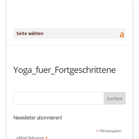
+49 (0)151 14951294
kontakt@DeinKlangRaum.de
Seite wählen
Yoga_fuer_Fortgeschrittene
Newsletter abonnieren!
*
Pflichtangaben
*
eMail Adresse