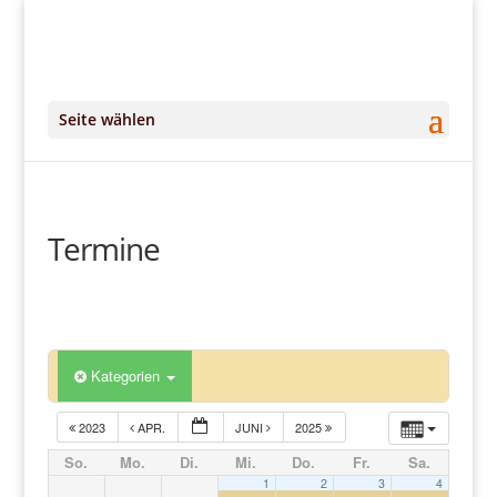
+49 (0)151 14951294
kontakt@DeinKlangRaum.de
Seite wählen
Termine
Kategorien
2023
APR.
JUNI
2025
So.
Mo.
Di.
Mi.
Do.
Fr.
Sa.
1
2
3
4